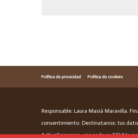
Política de privacidad
Política de cookies
Responsable: Laura Masià Maravilla. Fina
consentimiento. Destinatarios: tus dat
ActiveCampaign, con sede en EEUU y acogi