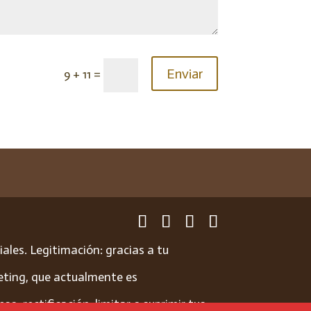
Enviar
9 + 11
=
ales. Legitimación: gracias a tu
eting, que actualmente es
, rectificación, limitar o suprimir tus