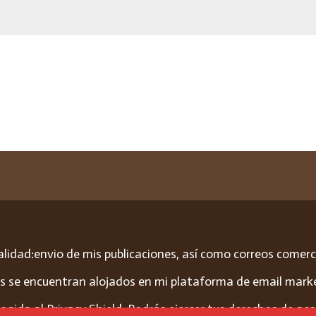
lidad:envio de mis publicaciones, así como correos comerci
os se encuentran alojados en mi plataforma de email mark
da al Privacy Shield. Podrás ejercer tus derechos de acceso