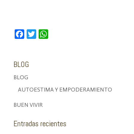
F
T
W
ac
wi
h
e
tt
at
b
er
s
BLOG
o
A
BLOG
o
p
k
p
AUTOESTIMA Y EMPODERAMIENTO
BUEN VIVIR
Entradas recientes